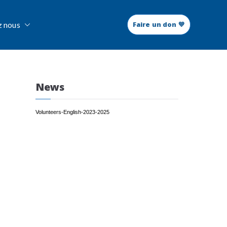
z nous
Faire un don 💙
News
Volunteers-English-2023-2025