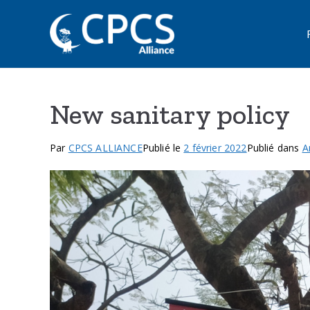
Aller
au
CPCS Inter
Child Protection Agency su
contenu
New sanitary policy
Par
CPCS ALLIANCE
Publié le
2 février 2022
Publié dans
A