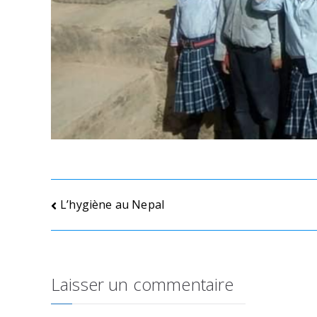
Navigation
L’hygiène au Nepal
de
l’article
Laisser un commentaire