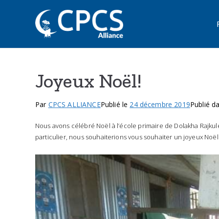
Aller
au
CPCS Inter
Child Protection Agency su
contenu
Joyeux Noël!
Par
CPCS ALLIANCE
Publié le
24 décembre 2019
Publié d
Nous avons célébré Noël à l’école primaire de Dolakha Rajk
particulier, nous souhaiterions vous souhaiter un joyeux Noël 