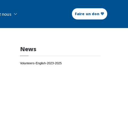
z nous
Faire un don 💙
News
Volunteers-English-2023-2025