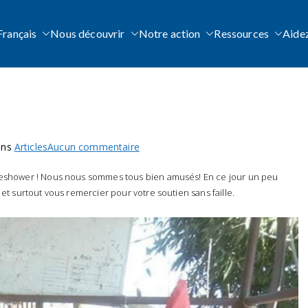
Français
Nous découvrir
Notre action
Ressources
Aide
national
pporting Children at risk and in street situations.
sur
ans
Articles
Aucun commentaire
Joyeux
uleshower ! Nous nous sommes tous bien amusés! En ce jour un peu
Noël!
et surtout vous remercier pour votre soutien sans faille.