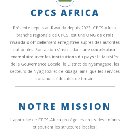
n
CPCS AFRICA
A
g
Présente depuis au Rwanda depuis 2023, CPCS-Africa,
e
branche régionale de CPCS, est une
ONG de droit
n
rwandais
officiellement enregistrée auprès des autorités
c
nationales. Son action s’inscrit dans une
coopération
y
exemplaire avec les institutions du pays
: le Ministère
s
de la Gouvernance Locale, le District de Nyamagabe, les
u
secteurs de Nyagisozi et de Kibaga, ainsi que les services
p
sociaux et éducatifs de terrain.
i
p
o
r
NOTRE MISSION
t
i
L’approche de CPCS-Africa protège les droits des enfants
n
et soutient les structures locales :