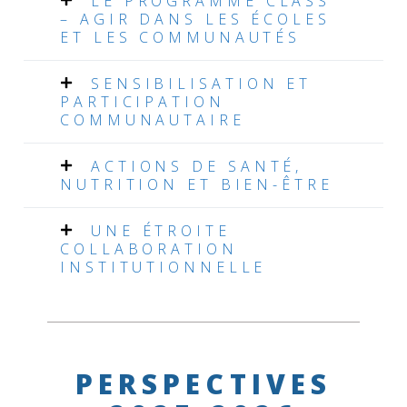
LE PROGRAMME CLASS
d
– AGIR DANS LES ÉCOLES
ET LES COMMUNAUTÉS
i
n
SENSIBILISATION ET
s
PARTICIPATION
t
COMMUNAUTAIRE
r
ACTIONS DE SANTÉ,
e
NUTRITION ET BIEN-ÊTRE
e
t
UNE ÉTROITE
s
COLLABORATION
INSTITUTIONNELLE
i
t
u
a
t
PERSPECTIVES
i