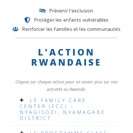
g
l
Prévenir l'exclusion
C
Protéger les enfants vulnérables
h
Renforcer les familles et les communautés
il
d
r
L'ACTION
e
RWANDAISE
n
a
t
Cliquez sur chaque action pour en savoir plus sur nos
r
activités au Rwanda.
i
LE FAMILY CARE
s
CENTER (FCC) –
NYAGISOZI, NYAMAGABE
k
DISTRICT
a
n