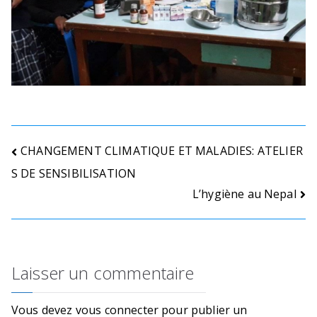
g
l
C
h
il
d
r
e
Navigation
n
CHANGEMENT CLIMATIQUE ET MALADIES: ATELIER
a
S DE SENSIBILISATION
de
t
L’hygiène au Nepal
l’article
r
i
s
Laisser un commentaire
k
a
n
Vous devez
vous connecter
pour publier un