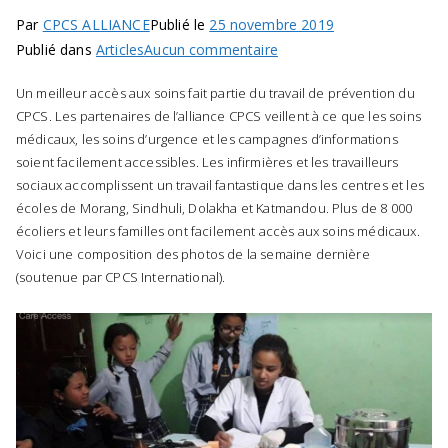
n
Par
CPCS ALLIANCE
Publié le
25 novembre 2019
A
sur
Publié dans
Articles
Aucun commentaire
g
SANTÉ
Un meilleur accès aux soins fait partie du travail de prévention du
:
e
CPCS. Les partenaires de l’alliance CPCS veillent à ce que les soins
UN
n
médicaux, les soins d’urgence et les campagnes d’informations
MEILLEUR
c
soient facilement accessibles. Les infirmières et les travailleurs
ACCÈS
y
sociaux accomplissent un travail fantastique dans les centres et les
AUX
écoles de Morang, Sindhuli, Dolakha et Katmandou. Plus de 8 000
s
SOINS
écoliers et leurs familles ont facilement accès aux soins médicaux.
u
Voici une composition des photos de la semaine dernière
p
i
(soutenue par CPCS International).
p
o
r
t
i
n