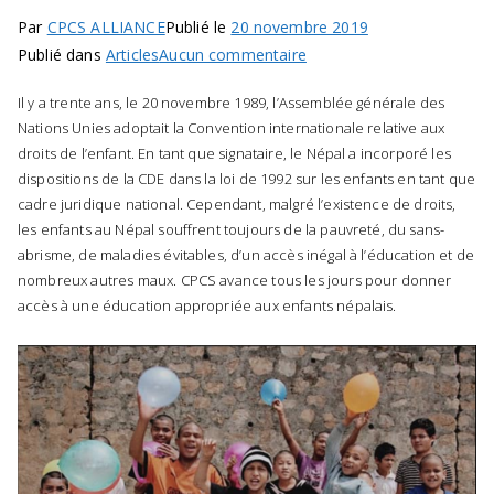
n
Par
CPCS ALLIANCE
Publié le
20 novembre 2019
A
sur
Publié dans
Articles
Aucun commentaire
g
LA
Il y a trente ans, le 20 novembre 1989, l’Assemblée générale des
JOURNÉE
e
Nations Unies adoptait la Convention internationale relative aux
MONDIALE
n
droits de l’enfant. En tant que signataire, le Népal a incorporé les
DE
c
dispositions de la CDE dans la loi de 1992 sur les enfants en tant que
L’ENFANT
y
cadre juridique national. Cependant, malgré l’existence de droits,
les enfants au Népal souffrent toujours de la pauvreté, du sans-
s
abrisme, de maladies évitables, d’un accès inégal à l’éducation et de
u
nombreux autres maux. CPCS avance tous les jours pour donner
p
i
accès à une éducation appropriée aux enfants népalais.
p
o
r
t
i
n