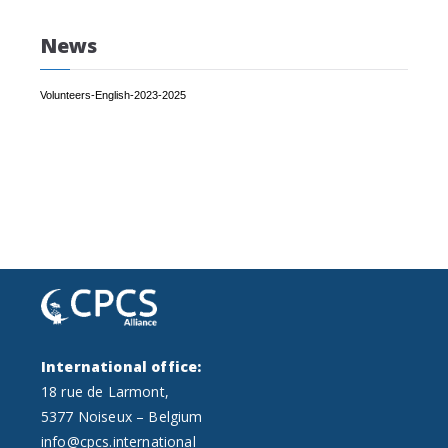
o
News
n
s
Volunteers-English-2023-2025
.
International office:
18 rue de Larmont,
5377 Noiseux – Belgium
info@cpcs.international