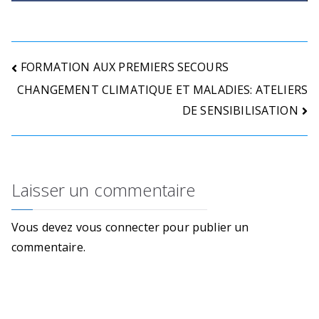
d
i
n
Navigation
FORMATION AUX PREMIERS SECOURS
s
CHANGEMENT CLIMATIQUE ET MALADIES: ATELIERS
de
t
DE SENSIBILISATION
r
l’article
e
e
t
Laisser un commentaire
s
i
Vous devez
vous connecter
pour publier un
t
commentaire.
u
a
t
i